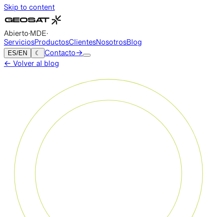
Skip to content
Abierto
·
MDE
·
Servicios
Productos
Clientes
Nosotros
Blog
ES
/
EN
☾
Contacto
→
←
Volver al blog