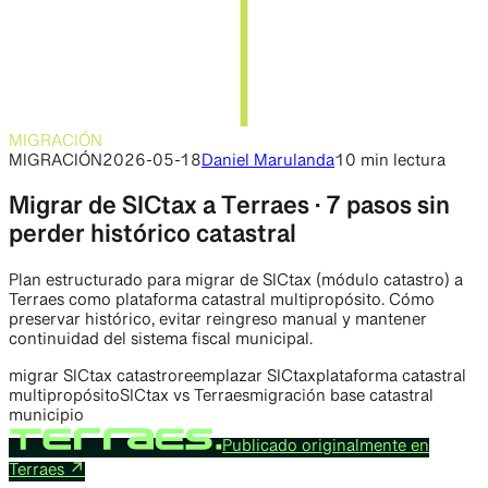
MIGRACIÓN
MIGRACIÓN
2026-05-18
Daniel Marulanda
10 min
lectura
Migrar de SICtax a Terraes · 7 pasos sin
perder histórico catastral
Plan estructurado para migrar de SICtax (módulo catastro) a
Terraes como plataforma catastral multipropósito. Cómo
preservar histórico, evitar reingreso manual y mantener
continuidad del sistema fiscal municipal.
migrar SICtax catastro
reemplazar SICtax
plataforma catastral
multipropósito
SICtax vs Terraes
migración base catastral
municipio
Publicado originalmente en
Terraes
↗