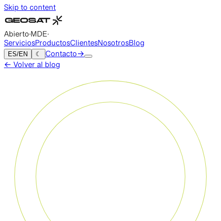
Skip to content
Abierto
·
MDE
·
Servicios
Productos
Clientes
Nosotros
Blog
ES
/
EN
☾
Contacto
→
←
Volver al blog