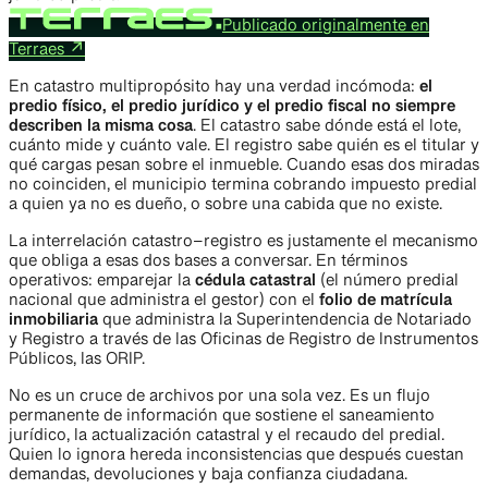
Publicado originalmente en
Terraes
↗
En catastro multipropósito hay una verdad incómoda:
el
predio físico, el predio jurídico y el predio fiscal no siempre
describen la misma cosa
. El catastro sabe dónde está el lote,
cuánto mide y cuánto vale. El registro sabe quién es el titular y
qué cargas pesan sobre el inmueble. Cuando esas dos miradas
no coinciden, el municipio termina cobrando impuesto predial
a quien ya no es dueño, o sobre una cabida que no existe.
La interrelación catastro–registro es justamente el mecanismo
que obliga a esas dos bases a conversar. En términos
operativos: emparejar la
cédula catastral
(el número predial
nacional que administra el gestor) con el
folio de matrícula
inmobiliaria
que administra la Superintendencia de Notariado
y Registro a través de las Oficinas de Registro de Instrumentos
Públicos, las ORIP.
No es un cruce de archivos por una sola vez. Es un flujo
permanente de información que sostiene el saneamiento
jurídico, la actualización catastral y el recaudo del predial.
Quien lo ignora hereda inconsistencias que después cuestan
demandas, devoluciones y baja confianza ciudadana.