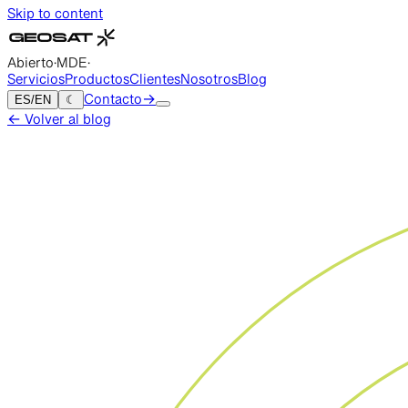
Skip to content
Abierto
·
MDE
·
Servicios
Productos
Clientes
Nosotros
Blog
ES
/
EN
☾
Contacto
→
←
Volver al blog