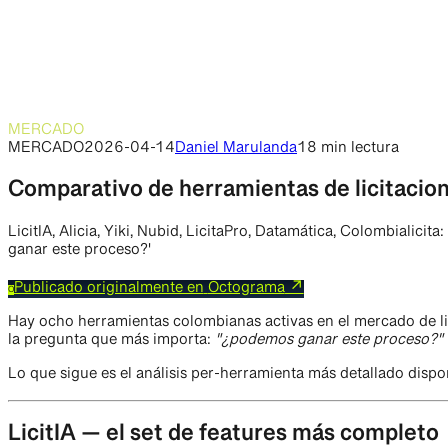
MERCADO
MERCADO
2026-04-14
Daniel Marulanda
18 min
lectura
Comparativo de herramientas de licitaciones
LicitIA, Alicia, Yiki, Nubid, LicitaPro, Datamática, Colombiali
ganar este proceso?'
Publicado originalmente en
Octograma
↗
O
Hay ocho herramientas colombianas activas en el mercado de lic
la pregunta que más importa:
"¿podemos ganar este proceso?"
Lo que sigue es el análisis per-herramienta más detallado dis
LicitIA — el set de features más completo