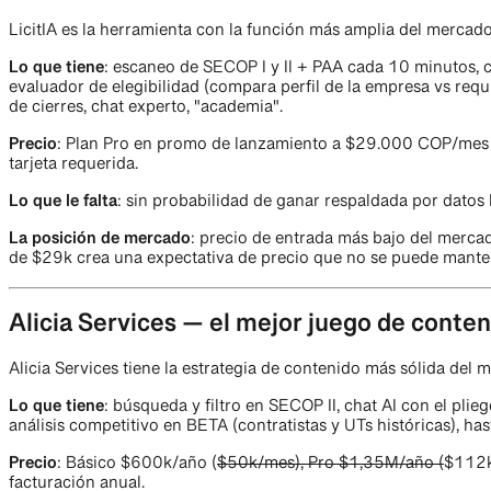
LicitIA es la herramienta con la función más amplia del mercad
Lo que tiene
: escaneo de SECOP I y II + PAA cada 10 minutos,
evaluador de elegibilidad (compara perfil de la empresa vs req
de cierres, chat experto, "academia".
Precio
: Plan Pro en promo de lanzamiento a $29.000 COP/mes (con
tarjeta requerida.
Lo que le falta
: sin probabilidad de ganar respaldada por datos 
La posición de mercado
: precio de entrada más bajo del merca
de $29k crea una expectativa de precio que no se puede mantener
Alicia Services — el mejor juego de conte
Alicia Services tiene la estrategia de contenido más sólida del 
Lo que tiene
: búsqueda y filtro en SECOP II, chat AI con el plie
análisis competitivo en BETA (contratistas y UTs históricas), has
Precio
: Básico $600k/año (
$50k/mes), Pro $1,35M/año (
$112k
facturación anual.