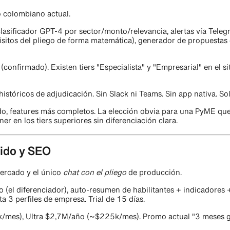
o colombiano actual.
 clasificador GPT-4 por sector/monto/relevancia, alertas vía T
uisitos del pliego de forma matemática), generador de propuestas
firmado). Existen tiers "Especialista" y "Empresarial" en el siti
históricos de adjudicación. Sin Slack ni Teams. Sin app nativa. S
do, features más completos. La elección obvia para una PyME que 
 en los tiers superiores sin diferenciación clara.
nido y SEO
mercado y el único
chat con el pliego
de producción.
go (el diferenciador), auto-resumen de habilitantes + indicadores +
ta 3 perfiles de empresa. Trial de 15 días.
/mes), Ultra $2,7M/año (~$225k/mes). Promo actual "3 meses gra