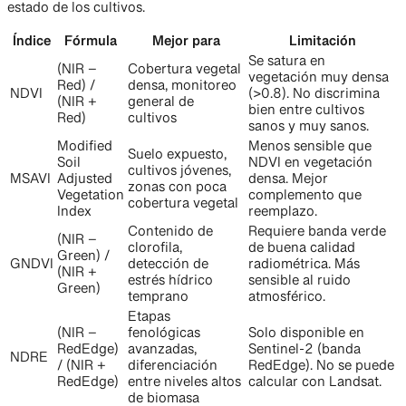
estado de los cultivos.
Índice
Fórmula
Mejor para
Limitación
Se satura en
(NIR −
Cobertura vegetal
vegetación muy densa
Red) /
densa, monitoreo
NDVI
(>0.8). No discrimina
(NIR +
general de
bien entre cultivos
Red)
cultivos
sanos y muy sanos.
Modified
Menos sensible que
Suelo expuesto,
Soil
NDVI en vegetación
cultivos jóvenes,
MSAVI
Adjusted
densa. Mejor
zonas con poca
Vegetation
complemento que
cobertura vegetal
Index
reemplazo.
Contenido de
Requiere banda verde
(NIR −
clorofila,
de buena calidad
Green) /
GNDVI
detección de
radiométrica. Más
(NIR +
estrés hídrico
sensible al ruido
Green)
temprano
atmosférico.
Etapas
(NIR −
fenológicas
Solo disponible en
RedEdge)
avanzadas,
Sentinel-2 (banda
NDRE
/ (NIR +
diferenciación
RedEdge). No se puede
RedEdge)
entre niveles altos
calcular con Landsat.
de biomasa