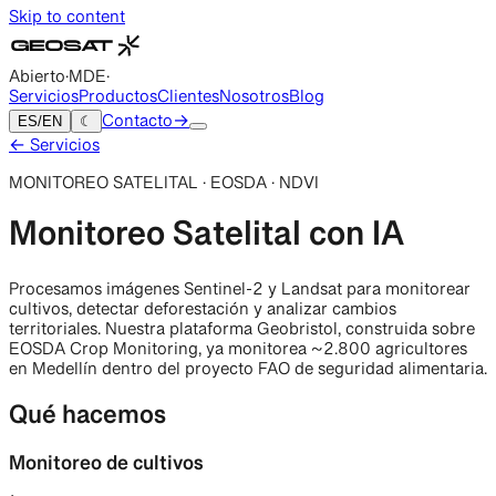
Skip to content
Abierto
·
MDE
·
Servicios
Productos
Clientes
Nosotros
Blog
ES
/
EN
☾
Contacto
→
← Servicios
MONITOREO SATELITAL · EOSDA · NDVI
Monitoreo Satelital con IA
Procesamos imágenes Sentinel-2 y Landsat para monitorear
cultivos, detectar deforestación y analizar cambios
territoriales. Nuestra plataforma Geobristol, construida sobre
EOSDA Crop Monitoring, ya monitorea ~2.800 agricultores
en Medellín dentro del proyecto FAO de seguridad alimentaria.
Qué hacemos
Monitoreo de cultivos